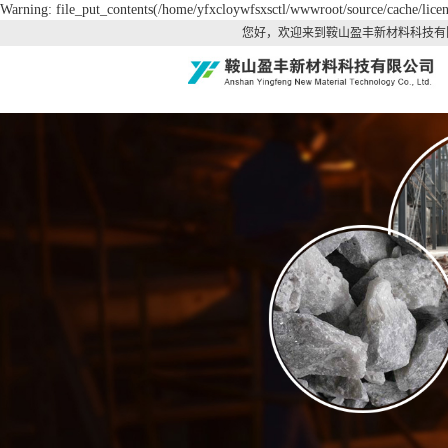
Warning: file_put_contents(/home/yfxcloywfsxsctl/wwwroot/source/cache/licen
您好，欢迎来到鞍山盈丰新材料科技有