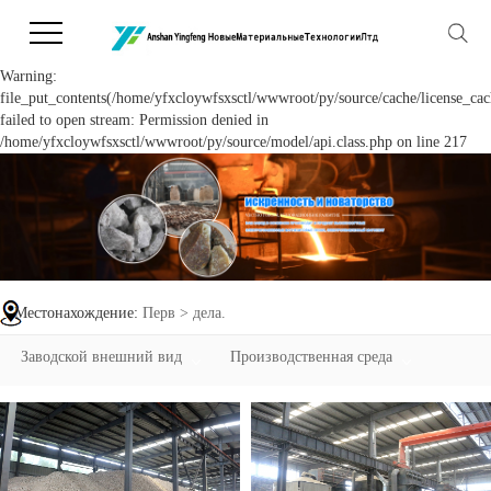
Warning:
file_put_contents(/home/yfxcloywfsxsctl/wwwroot/py/source/cache/license_cac
failed to open stream: Permission denied in
/home/yfxcloywfsxsctl/wwwroot/py/source/model/api.class.php on line 217
Местонахождение:
Перв
>
дела.
Заводской внешний вид
Производственная среда