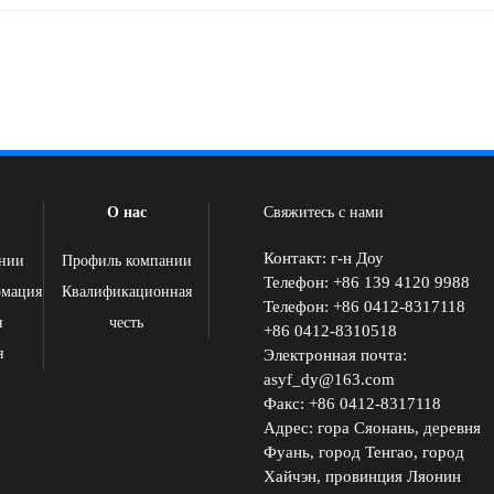
О нас
Свяжитесь с нами
Контакт: г-н Доу
ании
Профиль компании
Телефон: +86 139 4120 9988
рмация
Квалификационная
Телефон: +86 0412-8317118
я
честь
+86 0412-8310518
я
Электронная почта:
asyf_dy@163.com
Факс: +86 0412-8317118
Адрес: гора Сяонань, деревня
Фуань, город Тенгао, город
Хайчэн, провинция Ляонин