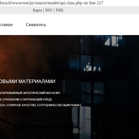
fsxsctl/wwwroot/py/source/model/api.class.php on line 217
|
|
Карта
RSS
XML
ставьте
Свяжитесь