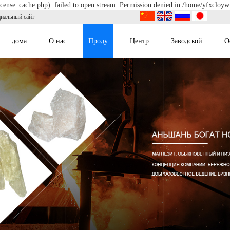
cense_cache.php): failed to open stream: Permission denied in /home/yfxcloyw
циальный сайт
дома
О нас
Проду
Центр
Заводской
О