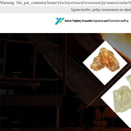
Warning: file_put_contents(/home/yfxcloywfsxsctl/wwwroot/py/source/cache/li
Здравствуйте, добро пожаловать на офи