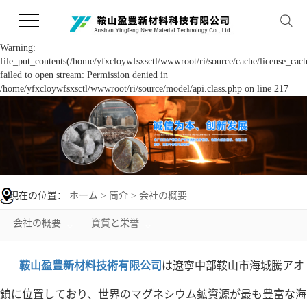
Warning:
file_put_contents(/home/yfxcloywfsxsctl/wwwroot/ri/source/cache/license_cach
failed to open stream: Permission denied in
/home/yfxcloywfsxsctl/wwwroot/ri/source/model/api.class.php on line 217
現在の位置：
ホーム
>
简介
>
会社の概要
会社の概要
資質と栄誉
鞍山盈豊新材料技術有限公司
は遼寧中部鞍山市海城騰アオ
鎮に位置しており、世界のマグネシウム鉱資源が最も豊富な海