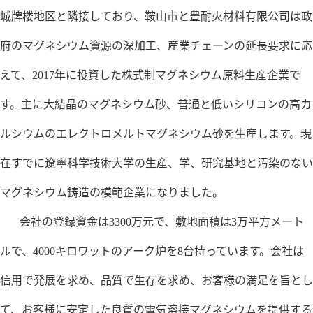
城牌楼地区と隣接しており、鞍山市と豊耐火材料有限公司は政
府のマグネシウム資源の深加工、産業チェーンの延長要求に応
えて、2017年に投資した株式制マグネシウム原料生産企業で
す。主に大結晶のマグネシウム砂、普通と低いシリコンの高カ
ルシウムのエレクトロメルトマグネシウム砂を生産します。現
在すでに遼寧科学技術大学の生産、学、研究基地と汚染のない
マグネシウム鋳造の模範企業になりました。
会社の登録資金は3300万元で、敷地面積は3万平方メート
ルで、4000キロワットのアーク炉を8台持っています。会社は
信用で発展を求め、品質で生存を求め、お客様の満足を旨とし
て、お客様に安定した良質の電気溶接マグネシウムを提供する